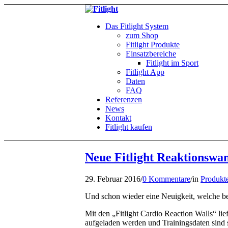
Das Fitlight System
zum Shop
Fitlight Produkte
Einsatzbereiche
Fitlight im Sport
Fitlight App
Daten
FAQ
Referenzen
News
Kontakt
Fitlight kaufen
Neue Fitlight Reaktionswa
29. Februar 2016
/
0 Kommentare
/
in
Produkt
Und schon wieder eine Neuigkeit, welche bew
Mit den „Fitlight Cardio Reaction Walls“ lie
aufgeladen werden und Trainingsdaten sind s