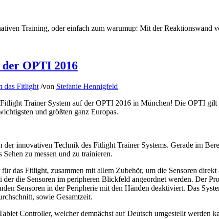
ativen Training, oder einfach zum warumup: Mit der Reaktionswand von
f der OPTI 2016
 das Fitlight
/
von
Stefanie Hennigfeld
Fitlight Trainer System auf der OPTI 2016 in München! Die OPTI gilt
 wichtigsten und größten ganz Europas.
 der innovativen Technik des Fitlight Trainer Systems. Gerade im Bereich
s Sehen zu messen und zu trainieren.
r für das Fitlight, zusammen mit allem Zubehör, um die Sensoren direkt
bei der die Sensoren im peripheren Blickfeld angeordnet werden. Der Pr
enden Sensoren in der Peripherie mit den Händen deaktiviert. Das Syste
urchschnitt, sowie Gesamtzeit.
Tablet Controller, welcher demnächst auf Deutsch umgestellt werden k