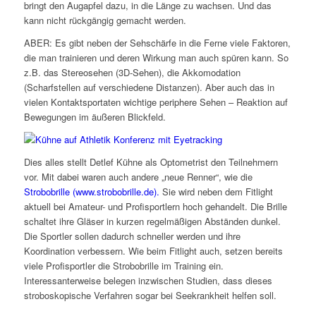
bringt den Augapfel dazu, in die Länge zu wachsen. Und das
kann nicht rückgängig gemacht werden.
ABER: Es gibt neben der Sehschärfe in die Ferne viele Faktoren,
die man trainieren und deren Wirkung man auch spüren kann. So
z.B. das Stereosehen (3D-Sehen), die Akkomodation
(Scharfstellen auf verschiedene Distanzen). Aber auch das in
vielen Kontaktsportaten wichtige periphere Sehen – Reaktion auf
Bewegungen im äußeren Blickfeld.
Dies alles stellt Detlef Kühne als Optometrist den Teilnehmern
vor. Mit dabei waren auch andere „neue Renner“, wie die
Strobobrille (www.strobobrille.de).
Sie wird neben dem Fitlight
aktuell bei Amateur- und Profisportlern hoch gehandelt. Die Brille
schaltet ihre Gläser in kurzen regelmäßigen Abständen dunkel.
Die Sportler sollen dadurch schneller werden und ihre
Koordination verbessern. Wie beim Fitlight auch, setzen bereits
viele Profisportler die Strobobrille im Training ein.
Interessanterweise belegen inzwischen Studien, dass dieses
stroboskopische Verfahren sogar bei Seekrankheit helfen soll.